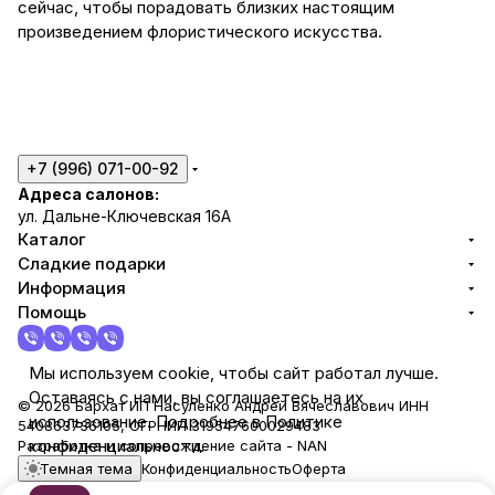
сейчас, чтобы порадовать близких настоящим
произведением флористического искусства.
+7 (996) 071-00-92
Адреса салонов:
ул. Дальне-Ключевская 16А
Каталог
Сладкие подарки
Информация
Помощь
Мы используем cookie, чтобы сайт работал лучше.
Оставаясь с нами, вы соглашаетесь на их
© 2026 Бархат ИП Насуленко Андрей Вячеславович ИНН
использование. Подробнее в Политике
540863736105, ОГРНИП 319547600029483
конфиденциальности.
Разработка и сопровождение сайта -
NAN
Темная тема
Конфиденциальность
Оферта