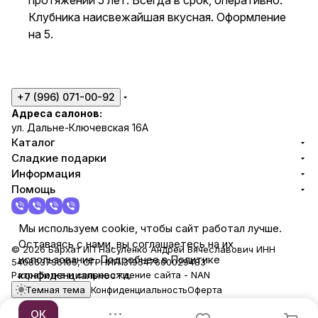
протяжении 5 лет. Всегда в срок, оперативно.
Клубника наисвежайшая вкусная. Оформление
на 5.
+7 (996) 071-00-92
Адреса салонов:
ул. Дальне-Ключевская 16А
Каталог
Сладкие подарки
Информация
Помощь
Мы используем cookie, чтобы сайт работал лучше.
Оставаясь с нами, вы соглашаетесь на их
© 2026 Бархат ИП Насуленко Андрей Вячеславович ИНН
использование. Подробнее в Политике
540863736105, ОГРНИП 319547600029483
конфиденциальности.
Разработка и сопровождение сайта -
NAN
Темная тема
Конфиденциальность
Оферта
ОК