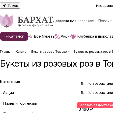
Томск
Информац
Доставка ВАУ-подарков!
Каталог
Все букеты
Акции
Клубника в шокола
Главная
Каталог
Букеты из роз в Томске
Букеты из розовых роз в
Букеты из розовых роз в Т
Категория
По возрастан
Акции
По возрастан
Пионы и гортензии
Бесплатная доставка
13 190 ₽