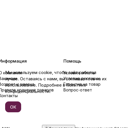
Информация
Помощь
Мы используем cookie, чтобы сайт работал
О компании
Условия оплаты
Вакансии
лучше. Оставаясь с нами, вы соглашаетесь на их
Условия доставки
Возврат и замена
Гарантия на товар
использование. Подробнее в Политике
Правила хранения товаров
Вопрос-ответ
конфиденциальности.
Контакты
ОК