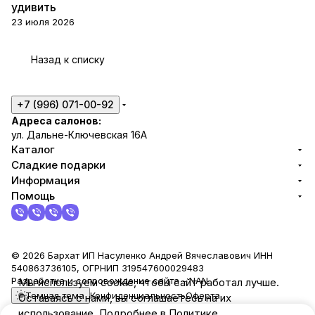
удивить
23 июля 2026
Назад к списку
+7 (996) 071-00-92
Адреса салонов:
ул. Дальне-Ключевская 16А
Каталог
Сладкие подарки
Информация
Помощь
© 2026 Бархат ИП Насуленко Андрей Вячеславович ИНН
540863736105, ОГРНИП 319547600029483
Разработка и сопровождение сайта -
NAN
Мы используем cookie, чтобы сайт работал лучше.
Темная тема
Конфиденциальность
Оферта
Оставаясь с нами, вы соглашаетесь на их
использование. Подробнее в Политике