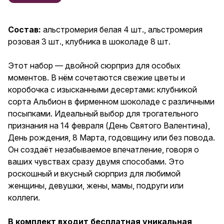
посыпками. Идеальный выбор
для трогательного признания
на 14 февраля (День Святого
Состав:
альстромерия белая 4 шт., альстромерия
Валентина), День рождения, 8
розовая 3 шт., клубника в шоколаде 8 шт.
Марта, годовщину или без
повода. Он создаёт
незабываемое впечатление,
Этот набор — двойной сюрприз для особых
говоря о ваших чувствах сразу
моментов. В нём сочетаются свежие цветы и
двумя способами. Это
роскошный и вкусный сюрприз
коробочка с изысканными десертами: клубникой
для любимой женщины,
сорта Альбион в фирменном шоколаде с различными
девушки, жены, мамы, подруги
посыпками. Идеальный выбор для трогательного
или коллеги. В комплект
входит бесплатная уникальная
признания на 14 февраля (День Святого Валентина),
открытка на плотной бумаге с
День рождения, 8 Марта, годовщину или без повода.
милой иллюстрацией, на
Он создаёт незабываемое впечатление, говоря о
обороте которой можно
оставить свои слова. Свежий
ваших чувствах сразу двумя способами. Это
букет и сочные ягоды клубники
роскошный и вкусный сюрприз для любимой
в шоколаде — для ваших
женщины, девушки, жены, мамы, подруги или
самых важных людей.
коллеги.
В комплект входит бесплатная уникальная