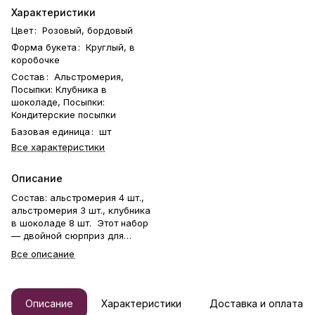
Характеристики
Цвет
:
Розовый, бордовый
Форма букета
:
Круглый, в
коробочке
Состав
:
Альстромерия,
Посыпки: Клубника в
шоколаде, Посыпки:
Кондитерские посыпки
Базовая единица
:
шт
Все характеристики
Описание
Состав: альстромерия 4 шт.,
альстромерия 3 шт., клубника
в шоколаде 8 шт. Этот набор
— двойной сюрприз для
особых моментов. В нём
Все описание
сочетаются свежие цветы и
коробочка с изысканными
десертами: клубникой сорта
Альбион в фирменном
Описание
Характеристики
Доставка и оплата
шоколаде с различными