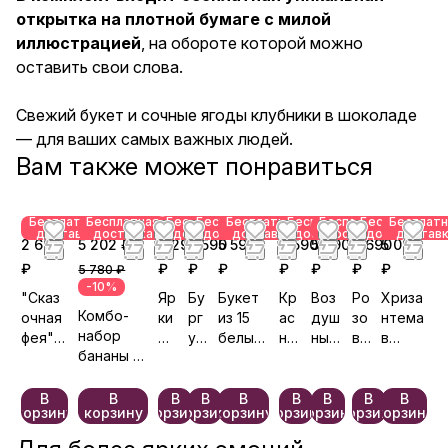
открытка на плотной бумаге с милой
иллюстрацией
, на обороте которой можно
оставить свои слова.
Свежий букет и сочные ягоды клубники в шоколаде
— для ваших самых важных людей.
Вам также может понравиться
Бесплатная
Бесплатная
Бесплатная
Бесплатная
Бесплатная
Бесплатная
Бесплатная
Бесплатная
Бесплатн
доставка
доставка
доставка
доставка
доставка
доставка
доставка
доставка
достав
2 690
5 202 ₽
3 290
9 590
5 590
9 590
5 090
2 690
5 090
₽
₽
₽
₽
₽
₽
₽
₽
5 780 ₽
-10%
"Сказ
Яр
Бу
Букет
Кр
Воз
Ро
Хриза
Комбо-
очная
ки
рг
из 15
ас
душ
зо
нтема
набор
фея" с
е
ун
белых
ны
ные
вы
в
бананы и
гипсо
эм
ди
роз
й
фан
й
розов
цветы
филой
оц
я
под
ба
таз
са
ом
«Звёздоч
ии
ленту
рх
ии
д
боксе
В
В
В
В
В
В
В
В
В
корзину
корзину
корзину
корзину
корзину
корзину
корзину
корзину
корзину
ка»
ат