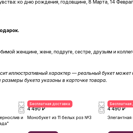
увства: ко дню рождения, годовщине, 8 Марта, 14 Февра
.
одарок.
имой женщине, жене, подруге, сестре, друзьям и коллег
осит иллюстративный характер — реальный букет может 
е размеры букета указаны в карточке товара.
Бесплатная доставка
Бесплатная
4 490 ₽
4 490 ₽
чернослив и
Монобукет из 11 белых роз №3
Элегантная 
ада"