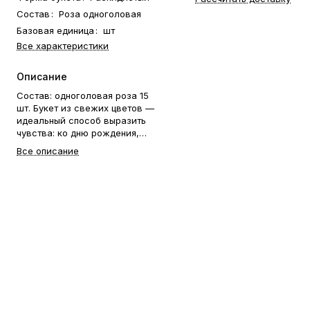
Состав
:
Роза одноголовая
Базовая единица
:
шт
Все характеристики
Описание
Состав: одноголовая роза 15
шт. Букет из свежих цветов —
идеальный способ выразить
чувства: ко дню рождения,
годовщине, 8 Марта, 14
Все описание
Февраля, Дню матери, Дню
учителя, Дню бабушки и
дедушки или просто в знак
внимания и заботы. Фирменная
открытка-инструкция по
хранению — в подарок.
Цветочный букет — отличный
подарок бабушке, маме,
любимой женщине, жене,
подруге, сестре, друзьям и
коллеге.