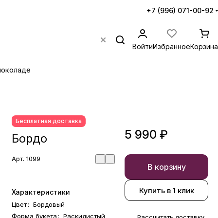
+7 (996) 071-00-92
Войти
Избранное
Корзина
шоколаде
Бесплатная доставка
5 990 ₽
Бордо
Арт.
1099
В корзину
Купить в 1 клик
Характеристики
Цвет
:
Бордовый
Форма букета
:
Раскидистый
Рассчитать доставку