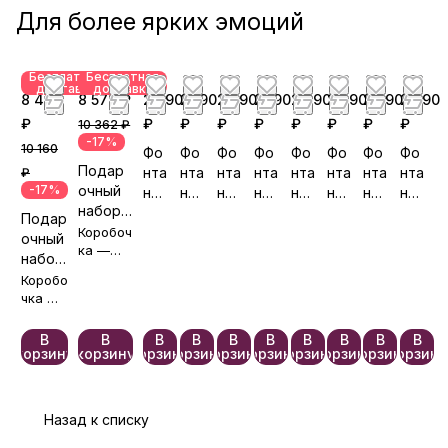
а»
Для более ярких эмоций
Бесплатная
Бесплатная
доставка
доставка
8 470
8 572 ₽
2 690
2 190
2 290
2 190
2 990
2 390
2 890
2 290
₽
₽
₽
₽
₽
₽
₽
₽
₽
10 362 ₽
-17%
10 160
Фо
Фо
Фо
Фо
Фо
Фо
Фо
Фо
Подар
нта
нта
нта
нта
нта
нта
нта
нта
₽
-17%
очный
н
н
н
н
н
н
н
н
набор
ша
ша
ша
ша
ша
ша
ша
ша
Подар
«Аплод
Коробоч
ров
ров
ров
ров
ров
ров
ров
ров
очный
исмент
ка —
№5
№5
№5
№5
№3
№5
№5
№5
набор
бесплат
ы»
80
86
87
83
65
91
82
93
«Приз
Коробо
но🎀
нание
чка —
беспла
»
тно🎀
В
В
В
В
В
В
В
В
В
В
корзину
корзину
корзину
корзину
корзину
корзину
корзину
корзину
корзину
корзину
Назад к списку