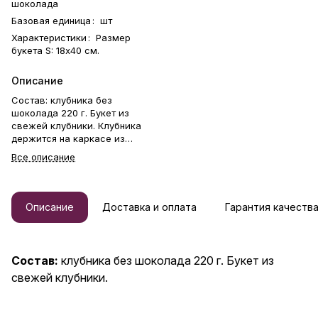
шоколада
Базовая единица
:
шт
Характеристики
:
Размер
букета S: 18х40 см.
Описание
Состав: клубника без
шоколада 220 г. Букет из
свежей клубники. Клубника
держится на каркасе из
шпажек. Готовый букет
Все описание
упаковывается в прозрачную
слюду. Фирменная открытка-
инструкция по хранению — в
подарок. Этот букет —
Описание
Доставка и оплата
Гарантия качеств
идеальный способ выразить
чувства: ко дню рождения,
годовщине, 8 Марта, 14
Февраля, Дню матери, Дню
Состав:
клубника без шоколада 220 г. Букет из
учителя, Дню бабушки и
свежей клубники.
дедушки или просто в знак
внимания и заботы. Букет из
клубники — съедобный букет
— отличный подарок бабушке,