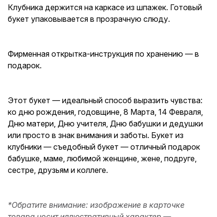
Клубника держится на каркасе из шпажек. Готовый
маме, любимой женщине,
жене, подруге, сестре,
букет упаковывается в прозрачную слюду.
друзьям и коллеге.
Фирменная открытка-инструкция по хранению — в
подарок.
Этот букет — идеальный способ выразить чувства:
ко дню рождения, годовщине, 8 Марта, 14 Февраля,
Дню матери, Дню учителя, Дню бабушки и дедушки
или просто в знак внимания и заботы. Букет из
клубники — съедобный букет — отличный подарок
бабушке, маме, любимой женщине, жене, подруге,
сестре, друзьям и коллеге.
*Обратите внимание: изображение в карточке
товара носит иллюстративный характер —