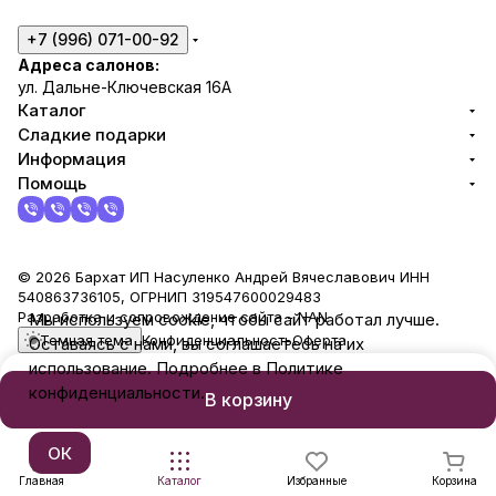
+7 (996) 071-00-92
Адреса салонов:
ул. Дальне-Ключевская 16А
Каталог
Сладкие подарки
Информация
Помощь
© 2026 Бархат ИП Насуленко Андрей Вячеславович ИНН
540863736105, ОГРНИП 319547600029483
Разработка и сопровождение сайта -
NAN
Мы используем cookie, чтобы сайт работал лучше.
Темная тема
Конфиденциальность
Оферта
Оставаясь с нами, вы соглашаетесь на их
использование. Подробнее в Политике
конфиденциальности.
В корзину
ОК
Главная
Каталог
Избранные
Корзина