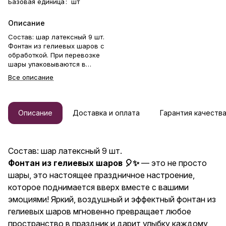
Базовая единица
:
шт
Описание
Состав: шар латексный 9 шт.
Фонтан из гелиевых шаров с
обработкой. При перевозке
шары упаковываются в
транспортировочный пакет.
Все описание
Грузик идет в комплекте.
Набор шаров — идеальный
способ выразить чувства: ко
дню рождения, годовщине, 8
Описание
Доставка и оплата
Гарантия качеств
Марта, 14 Февраля, Дню
матери, Дню учителя, Дню
бабушки и дедушки или просто
в знак внимания и заботы.
Состав: шар латексный 9 шт.
Гелиевые шары — отличный
Фонтан из гелиевых шаров 🎈✨
— это не просто
подарок бабушке, маме,
любимой женщине, жене,
шары, это настоящее праздничное настроение,
подруге, сестре, друзьям и
которое поднимается вверх вместе с вашими
коллеге.
эмоциями! Яркий, воздушный и эффектный фонтан из
гелиевых шаров мгновенно превращает любое
пространство в праздник и дарит улыбку каждому,