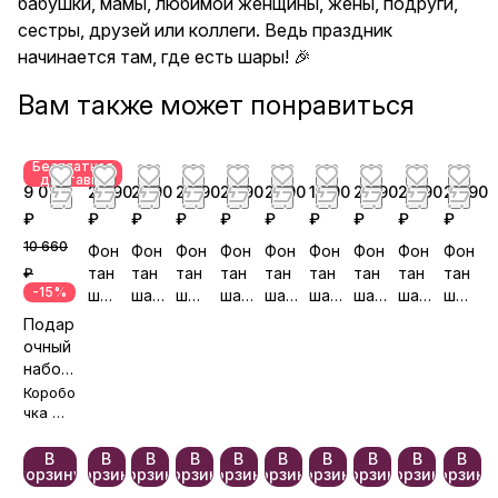
бабушки, мамы, любимой женщины, жены, подруги,
сестры, друзей или коллеги. Ведь праздник
начинается там, где есть шары! 🎉
Вам также может понравиться
Бесплатная
доставка
9 070
2 890
2 190
2 390
2 590
2 190
1 990
2 890
2 290
2 790
₽
₽
₽
₽
₽
₽
₽
₽
₽
₽
10 660
Фон
Фон
Фон
Фон
Фон
Фон
Фон
Фон
Фон
тан
тан
тан
тан
тан
тан
тан
тан
тан
₽
-15%
шар
шар
шар
шар
шар
шар
шар
шар
шар
ов
ов
ов
ов
ов
ов
ов
ов
ов
Подар
№5
№5
№5
№5
№5
№5
№5
№5
№1
очный
81
90
91
92
88
84
82
89
81
набор
«Шед
Коробо
евр»
чка —
беспла
тно🎀
В
В
В
В
В
В
В
В
В
В
корзину
корзину
корзину
корзину
корзину
корзину
корзину
корзину
корзину
корзину