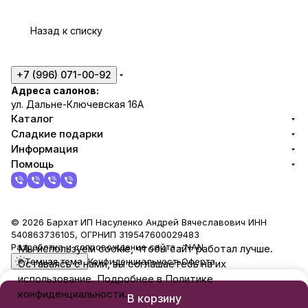
Назад к списку
+7 (996) 071-00-92
Адреса салонов:
ул. Дальне-Ключевская 16А
Каталог
Сладкие подарки
Информация
Помощь
© 2026 Бархат ИП Насуленко Андрей Вячеславович ИНН
540863736105, ОГРНИП 319547600029483
Разработка и сопровождение сайта -
NAN
Мы используем cookie, чтобы сайт работал лучше.
Темная тема
Конфиденциальность
Оферта
Оставаясь с нами, вы соглашаетесь на их
использование. Подробнее в Политике
конфиденциальности.
В корзину